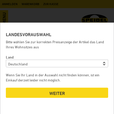
ANMELDEN
WARENKORB
ZUR KASSE
MENU
LANDESVORAUSWAHL
Druckbehälter FD-1.2B ZKG 625
Bitte wählen Sie zur korrekten Preisanzeige der Artikel das Land
Liter
Ihres Wohnsitzes aus
Land
DRUCKBEHÄLTER FD-1.2B ZKG 625 LITER
D
Wenn Sie Ihr Land in der Auswahl nicht finden können, ist ein
Einkauf derzeit leider nicht möglich.
WEITER