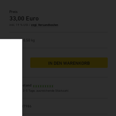
Preis
33,00 Euro
inkl. 19 % USt /
zzgl. Versandkosten
Gewicht
0,50 kg
Menge
IN DEN WARENKORB
Lagerbestand
Lieferzeit 3-5 Tage, ausreichende Stückzahl
Art.Nr.
87986