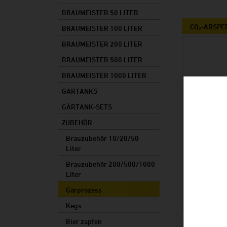
Vorteile
Zubehör
Rechtliches
BRAUMEISTER 50 LITER
Made in Germany
Zutaten
Bieretiketten
CO₂-ABSPE
BRAUMEISTER 100 LITER
Braumeister-Vergleich
Sale
BRAUMEISTER 200 LITER
BRAUMEISTER 500 LITER
BRAUMEISTER 1000 LITER
GÄRTANKS
GÄRTANK-SETS
ZUBEHÖR
Brauzubehör 10/20/50
Liter
Brauzubehör 200/500/1000
Liter
Gärprozess
Kegs
Bier zapfen