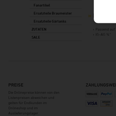
Fanartikel
Ersatzteile Braumeister
Produkt
Ersatzteile Gärtanks
Passend auf 
ZUTATEN
IG–AG ¾“
SALE
PREISE
ZAHLUNGSWE
Die Onlinepreise können von den
Listenpreisen abweichen und
gelten für Endkunden im
Onlineshop und im
Auslieferungslager.