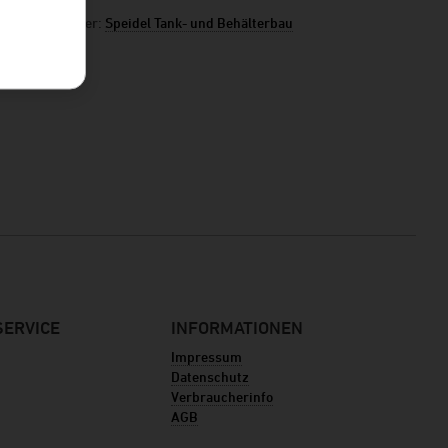
Hersteller:
Speidel Tank- und Behälterbau
ERVICE
INFORMATIONEN
Impressum
Datenschutz
Verbraucherinfo
AGB