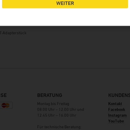
WEITER
details
T-Adapterstück
ISE
BERATUNG
KUNDENS
Montag bis Freitag
Kontakt
08.00 Uhr – 12.00 Uhr und
Facebook
12.45 Uhr – 16.00 Uhr
Instagram
YouTube
Für technische Beratung: