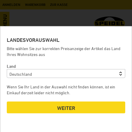
ANMELDEN
WARENKORB
ZUR KASSE
MENU
LANDESVORAUSWAHL
Probierhahn NW 10 für Edelstahl-
Bitte wählen Sie zur korrekten Preisanzeige der Artikel das Land
Drucktank
Ihres Wohnsitzes aus
Land
PROBIERHAHN NW 10 FÜR EDELSTAHL-DRUCKTANK
Wenn Sie Ihr Land in der Auswahl nicht finden können, ist ein
Einkauf derzeit leider nicht möglich.
WEITER