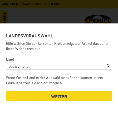
ANMELDEN
WARENKORB
ZUR KASSE
MENU
LANDESVORAUSWAHL
Datenschutzerklärung
Bitte wählen Sie zur korrekten Preisanzeige der Artikel das Land
Ihres Wohnsitzes aus
Land
GENERELL
Der Schutz Ihrer personenbezogener Daten anlässlich des
Besuches unserer Internetseite ist uns ein wichtiges Anliegen.
Wenn Sie Ihr Land in der Auswahl nicht finden können, ist ein
Wir schützen Ihre Privatsphäre und Ihre privaten Daten. Wir
Einkauf derzeit leider nicht möglich.
erheben, verarbeiten und nutzen Ihre personenbezogenen Daten
in Übereinstimmung mit dem Inhalt dieser
Datenschutzbestimmungen sowie den anwendbaren
WEITER
Datenschutzregeln, insbesondere der Datenschutz-
Grundverordnung, der ePrivacy-Verordnung, dem
Bundesdatenschutzgesetz sowie dem Telemediengesetz.