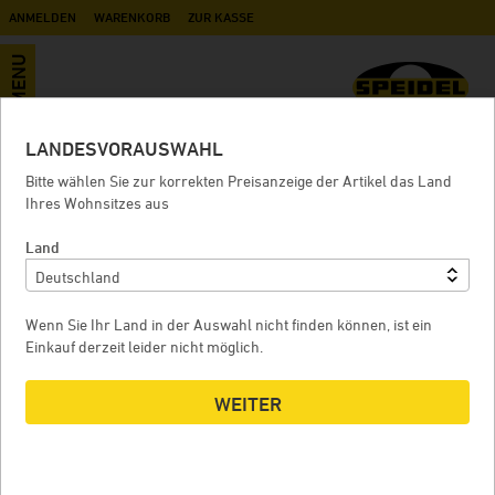
ANMELDEN
WARENKORB
ZUR KASSE
MENU
LANDESVORAUSWAHL
Malzmühle für Braumeister 20 Liter
Bitte wählen Sie zur korrekten Preisanzeige der Artikel das Land
Ihres Wohnsitzes aus
Land
MALZMÜHLE FÜR BRAUMEISTER 20 LITER
M
Wenn Sie Ihr Land in der Auswahl nicht finden können, ist ein
Einkauf derzeit leider nicht möglich.
WEITER