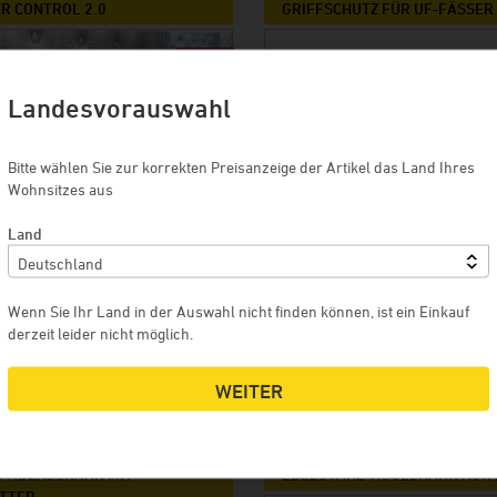
R CONTROL 2.0
GRIFFSCHUTZ FÜR UF-FÄSSER
10 %
Landesvorauswahl
Bitte wählen Sie zur korrekten Preisanzeige der Artikel das Land Ihres
Wohnsitzes aus
Land
EURO
3,50 EURO
Wenn Sie Ihr Land in der Auswahl nicht finden können, ist ein Einkauf
derzeit leider nicht möglich.
0 Euro / Sie sparen 10 %
IN DEN WARENKORB
ME
 WARENKORB
MEHR
WEITER
-ABLASSHAHN MIT
EDELSTAHL-KUGELHAHN AG/A
TTER