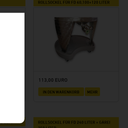
ROLLSOCKEL FÜR FD 60,100+120 LITER
113,00 EURO
HR
IN DEN WARENKORB
MEHR
G G3/4"
ROLLSOCKEL FÜR FD 240 LITER + GÄREI
250 LITER