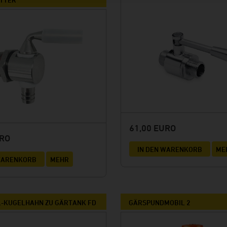
61,00 EURO
URO
IN DEN WARENKORB
ME
 WARENKORB
MEHR
-KUGELHAHN ZU GÄRTANK FD
GÄRSPUNDMOBIL 2