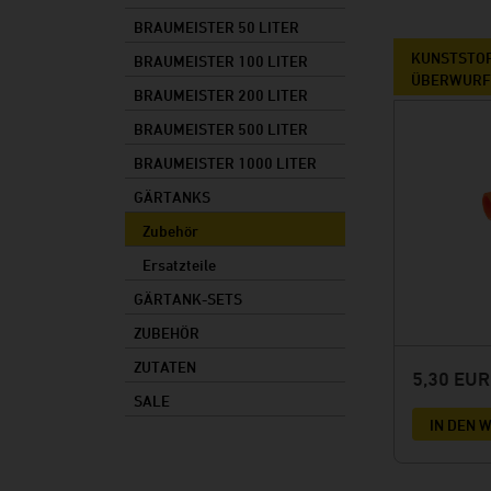
Vorteile
Zubehör
Rechtliches
BRAUMEISTER 50 LITER
Made in Germany
Zutaten
Bieretiketten
KUNSTSTO
BRAUMEISTER 100 LITER
Braumeister-Vergleich
ÜBERWURF
Sale
BRAUMEISTER 200 LITER
BRAUMEISTER 500 LITER
BRAUMEISTER 1000 LITER
GÄRTANKS
Zubehör
Ersatzteile
GÄRTANK-SETS
ZUBEHÖR
ZUTATEN
5,30 EU
SALE
IN DEN