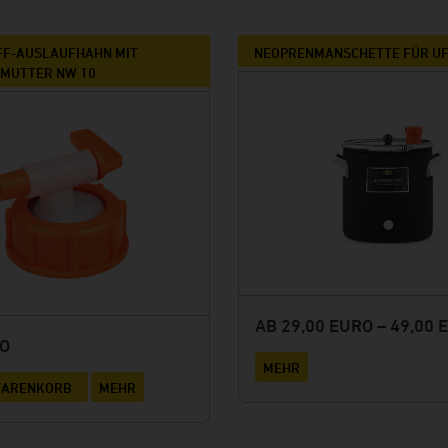
Rhönpiraten
Keun
FF-AUSLAUFHAHN MIT
NEOPRENMANSCHETTE FÜR U
MUTTER NW 10
Browar Rzemieślniczy Wojkówka
Kundenmeinungen
AB 29,00 EURO – 49,00 
RO
MEHR
 WARENKORB
MEHR