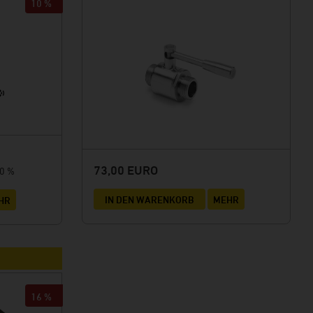
10 %
73,00 EURO
10 %
IN DEN WARENKORB
MEHR
HR
16 %