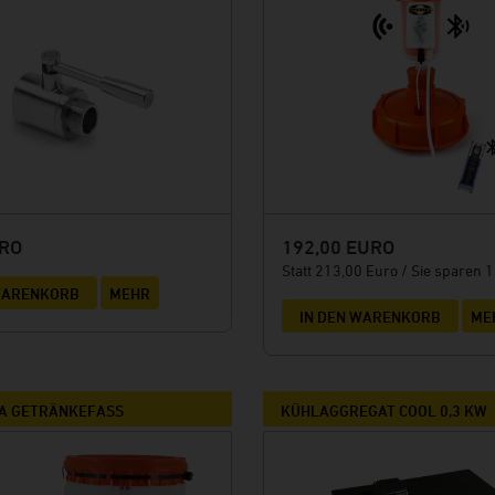
URO
192,00 EURO
Statt 213,00 Euro / Sie sparen 
 WARENKORB
MEHR
IN DEN WARENKORB
ME
A GETRÄNKEFASS
KÜHLAGGREGAT COOL 0,3 KW