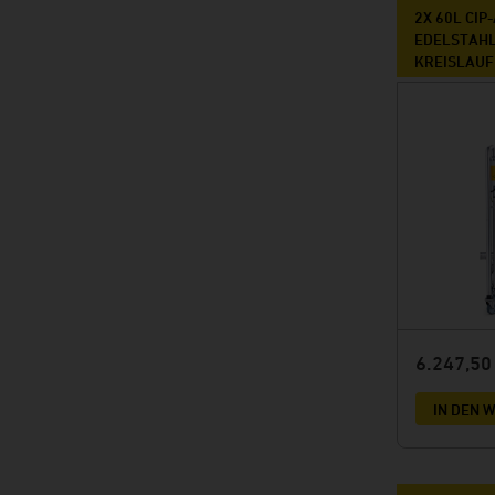
2X 60L CI
EDELSTAHL
KREISLAUF
6.247,5
IN DEN