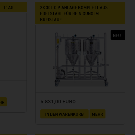
- 1" AG
2X 30L CIP-ANLAGE KOMPLETT AUS
EDELSTAHL FÜR REINIGUNG IM
KREISLAUF
5.831,00 EURO
HR
IN DEN WARENKORB
MEHR