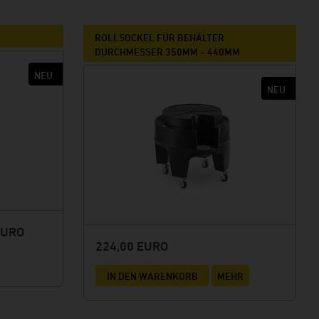
F
ROLLSOCKEL FÜR BEHÄLTER
DURCHMESSER 350MM – 440MM
EURO
224,00 EURO
IN DEN WARENKORB
MEHR