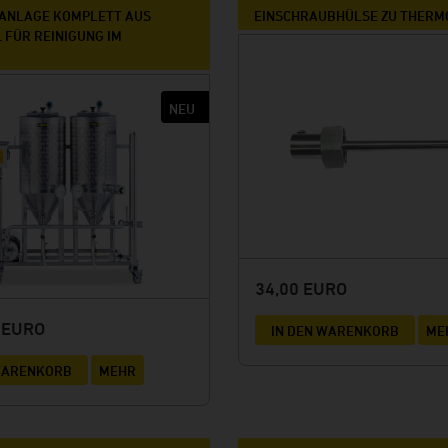
P-ANLAGE KOMPLETT AUS
EINSCHRAUBHÜLSE ZU THER
 FÜR REINIGUNG IM
34,00 EURO
0 EURO
IN DEN WARENKORB
ME
 WARENKORB
MEHR