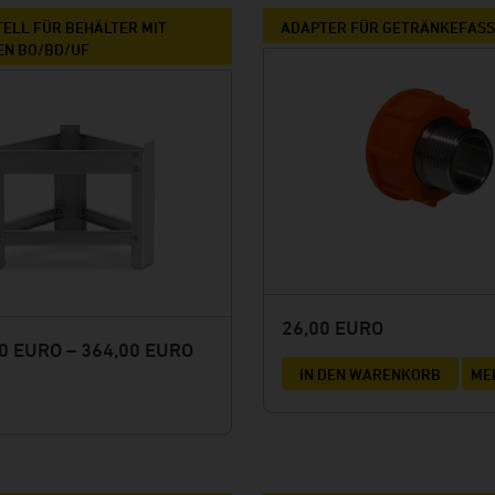
ELL FÜR BEHÄLTER MIT
ADAPTER FÜR GETRÄNKEFASS 
EN BO/BD/UF
26,00 EURO
0 EURO – 364,00 EURO
IN DEN WARENKORB
ME