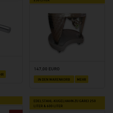
147,00 EURO
HR
IN DEN WARENKORB
MEHR
EDELSTAHL-KUGELHAHN ZU GÄREI 250
LITER & 600 LITER