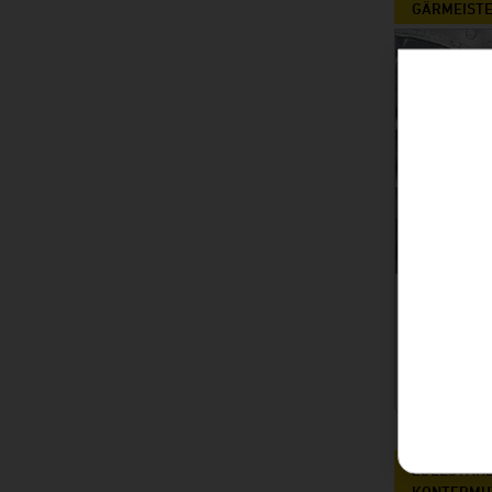
GÄRMEISTE
719,00 
Statt 799,0
IN DEN
EDELSTAHL
KONTERMU