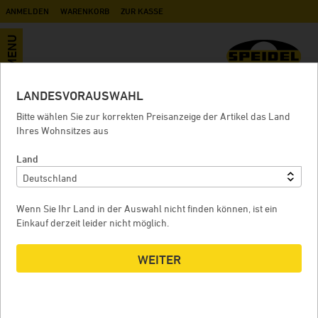
ANMELDEN
WARENKORB
ZUR KASSE
MENU
LANDESVORAUSWAHL
Abpumpvorrichtung für Braumeister
Bitte wählen Sie zur korrekten Preisanzeige der Artikel das Land
20 Liter
Ihres Wohnsitzes aus
Land
ABPUMPVORRICHTUNG FÜR BRAUMEISTER 20 LITER
A
Wenn Sie Ihr Land in der Auswahl nicht finden können, ist ein
Einkauf derzeit leider nicht möglich.
WEITER