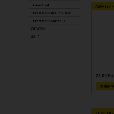
Fanartikel
ADAPTER F
Ersatzteile Braumeister
Ersatzteile Gärtanks
ZUTATEN
SALE
26,00 E
IN DEN
2X 30L CI