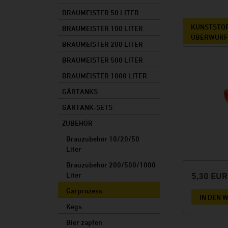
Vorteile
Zubehör
Rechtliches
BRAUMEISTER 50 LITER
Made in Germany
Zutaten
Bieretiketten
KUNSTSTO
BRAUMEISTER 100 LITER
Braumeister-Vergleich
ÜBERWURF
Sale
BRAUMEISTER 200 LITER
BRAUMEISTER 500 LITER
BRAUMEISTER 1000 LITER
GÄRTANKS
GÄRTANK-SETS
ZUBEHÖR
Brauzubehör 10/20/50
Liter
Brauzubehör 200/500/1000
5,30 EU
Liter
Gärprozess
IN DEN
Kegs
Bier zapfen