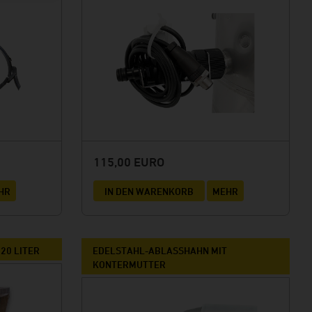
115,00 EURO
HR
IN DEN WARENKORB
MEHR
20 LITER
EDELSTAHL-ABLASSHAHN MIT
KONTERMUTTER