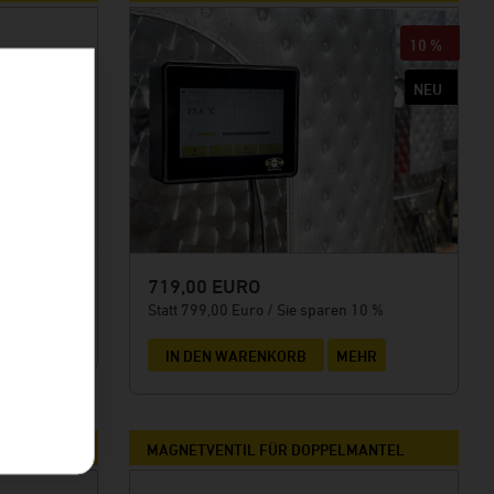
10 %
719,00 EURO
Statt 799,00 Euro / Sie sparen 10 %
HR
IN DEN WARENKORB
MEHR
ER
MAGNETVENTIL FÜR DOPPELMANTEL