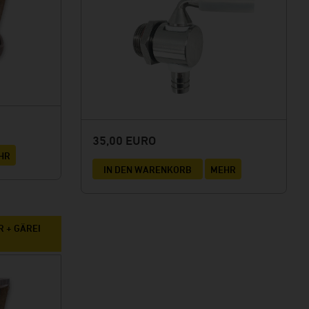
35,00 EURO
HR
IN DEN WARENKORB
MEHR
R + GÄREI