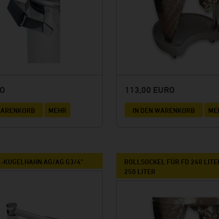
RO
113,00 EURO
 WARENKORB
MEHR
IN DEN WARENKORB
ME
-KUGELHAHN AG/AG G3/4"
ROLLSOCKEL FÜR FD 240 LITE
250 LITER