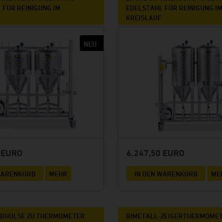
 FÜR REINIGUNG IM
EDELSTAHL FÜR REINIGUNG I
KREISLAUF
0 EURO
6.247,50 EURO
 WARENKORB
MEHR
IN DEN WARENKORB
ME
UBHÜLSE ZU THERMOMETER
BIMETALL-ZEIGERTHERMOME