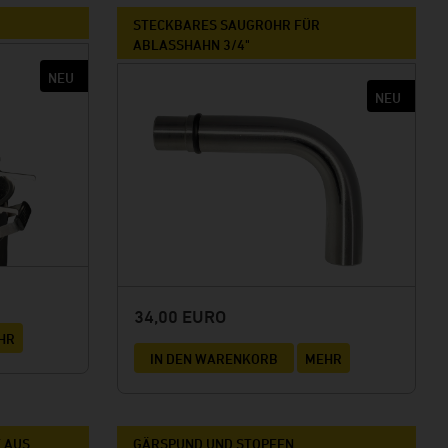
STECKBARES SAUGROHR FÜR
ABLASSHAHN 3/4"
34,00 EURO
HR
IN DEN WARENKORB
MEHR
T AUS
GÄRSPUND UND STOPFEN