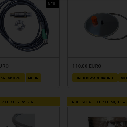
EURO
110,00 EURO
 WARENKORB
MEHR
IN DEN WARENKORB
ME
TZ FÜR UF-FÄSSER
ROLLSOCKEL FÜR FD 60,100+1