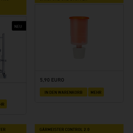
M
5,90 EURO
IN DEN WARENKORB
MEHR
HR
TER
GÄRMEISTER CONTROL 2.0