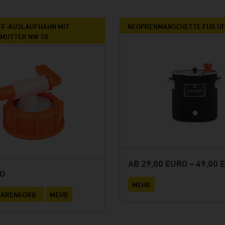
Rhönpiraten
Keun
FF-AUSLAUFHAHN MIT
NEOPRENMANSCHETTE FÜR U
MUTTER NW 10
Browar Rzemieślniczy Wojkówka
Kundenmeinungen
AB 29,00 EURO – 49,00 
RO
MEHR
 WARENKORB
MEHR