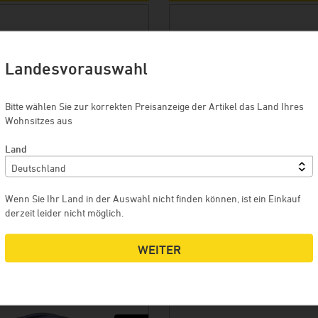
Landesvorauswahl
Bitte wählen Sie zur korrekten Preisanzeige der Artikel das Land Ihres
Wohnsitzes aus
Land
URO
40,00 EURO
Wenn Sie Ihr Land in der Auswahl nicht finden können, ist ein Einkauf
derzeit leider nicht möglich.
 WARENKORB
MEHR
IN DEN WARENKORB
ME
WEITER
T FÜR GMC V2
GÄRSET BRAUMEISTER 10 LIT