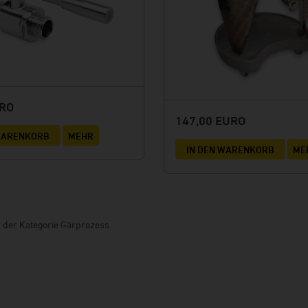
URO
147,00 EURO
 WARENKORB
MEHR
IN DEN WARENKORB
ME
in der Kategorie Gärprozess