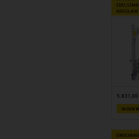
EDELSTAHL
KREISLAUF
5.831,0
IN DEN
EINSCHRA