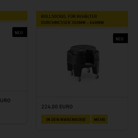
F
ROLLSOCKEL FÜR BEHÄLTER
DURCHMESSER 350MM – 440MM
EURO
224,00 EURO
IN DEN WARENKORB
MEHR