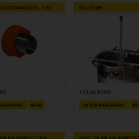
ÜR GETRÄNKEFASS - 1" AG
KEG-CIP BM
URO
113,00 EURO
 WARENKORB
MEHR
IN DEN WARENKORB
ME
P-ANLAGE KOMPLETT AUS
2X 60L CIP-ANLAGE KOMPLET