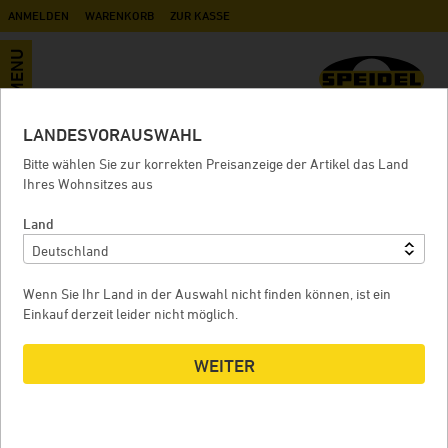
ANMELDEN
WARENKORB
ZUR KASSE
MENU
LANDESVORAUSWAHL
KEG-CIP BM
Bitte wählen Sie zur korrekten Preisanzeige der Artikel das Land
Ihres Wohnsitzes aus
Land
KEG-CIP BM
K
Wenn Sie Ihr Land in der Auswahl nicht finden können, ist ein
Einkauf derzeit leider nicht möglich.
WEITER